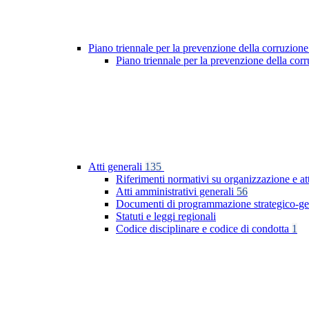
Piano triennale per la prevenzione della corruzione
Piano triennale per la prevenzione della co
Atti generali
135
Riferimenti normativi su organizzazione e at
Atti amministrativi generali
56
Documenti di programmazione strategico-ge
Statuti e leggi regionali
Codice disciplinare e codice di condotta
1