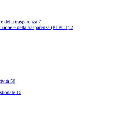
 e della trasparenza
7
rruzione e della trasparenza (PTPCT)
2
tività
58
stionale
16