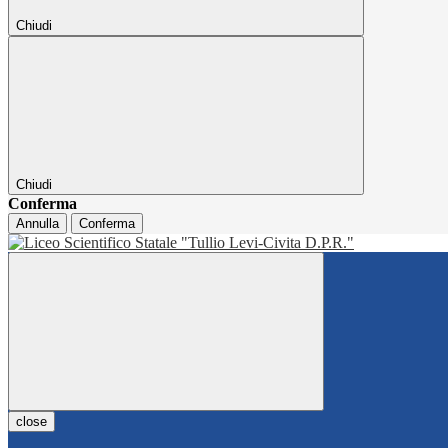
Chiudi
Chiudi
Conferma
Annulla
Conferma
close